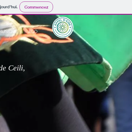
jourd'hui.
Commencez
MUSIQUE
JIGO
de Ceili,