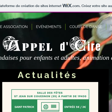
lateforme de création de sites internet
.com
. Créez votre site au
E ASSOCIATION
EVÉNEMENTS
COURS DE DANSE
A
E
d'
ire
ppel
daises pour enfants et adultes, animation 
Actualités