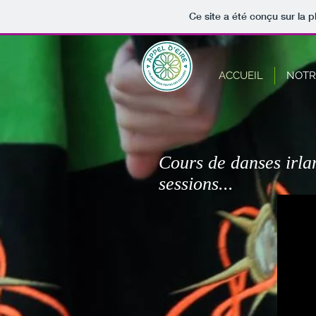
Ce site a été conçu sur la p
ACCUEIL
NOTR
Cours de danses irlan
sessions...